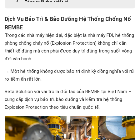
- Tăng tuổi thọ thiết bị
Lưu ý quan trọng
Dịch Vụ Bảo Trì & Bảo Dưỡng Hệ Thống Chống Nổ
Vì sao chọn Beta Solution?
REMBE
📩 Liên hệ ngay
Trong các nhà máy hiện đại, đặc biệt là nhà máy FDI, hệ thống
- Explosion Safety Audit (FREE)
phòng chống cháy nổ (Explosion Protection) không chỉ cần
- Maintenance Contract (AMC)
thiết kế đúng mà còn phải được duy trì đúng trong suốt vòng
- Emergency Support
đời vận hành.
Liên hệ tư vấn miễn phí
→ Một hệ thống không được bảo trì định kỳ đồng nghĩa với rủi
ro tiềm ẩn rất lớn.
Beta Solution với vai trò là đối tác của REMBE tại Việt Nam –
cung cấp dịch vụ bảo trì, bảo dưỡng và kiểm tra hệ thống
Explosion Protection theo tiêu chuẩn quốc tế.