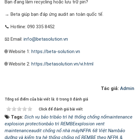
Bạn đang làm recycling hoặc lưu trữ pin?
→ Beta giúp bạn đáp ứng audit an toàn quốc tế.
📞 Hotline: 090 335 8452
📧 Email:
info@betasolution.vn
🌐 Website 1:
https://beta-solution.vn
🌐 Website 2:
https://betasolution.vn/vi.html
Tác giả:
Admin
Tổng số điểm của bài viết là: 0 trong 0 đánh giá
Click để đánh giá bài viết
Tags:
Dịch vụ bảo trì
bảo trì hệ thống chống nổ
maintenance
explosion protection
bảo trì REMBE
explosion vent
maintenance
audit chống nổ nhà máy
NFPA 68 Việt Nam
bảo
dưỡng và kiểm tra hệ thống chống nổ REMBE theo NFPA &