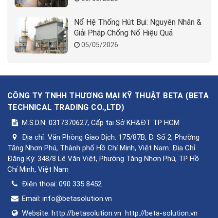
Nổ Hệ Thống Hút Bụi: Nguyên Nhân &
Giải Pháp Chống Nổ Hiệu Quả
05/05/2026
CÔNG TY TNHH THƯƠNG MẠI KỸ THUẬT BETA
(
BETA
TECHNICAL TRADING CO.,LTD
)
M.S.D.N: 0317370627, Cấp tại Sở KH&ĐT TP HCM
Địa chỉ:
Văn Phòng Giao Dịch: 175/87B, Đ. Số 2, Phường
Tăng Nhơn Phú, Thành phố Hồ Chí Minh, Việt Nam. Địa Chỉ
Đăng Ký: 348/8 Lê Văn Việt, Phường Tăng Nhơn Phú, TP Hồ
Chí Minh, Việt Nam
Điện thoại:
090 335 8452
Email:
info@betasolution.vn
Website:
http://betasolution.vn
http://beta-solution.vn