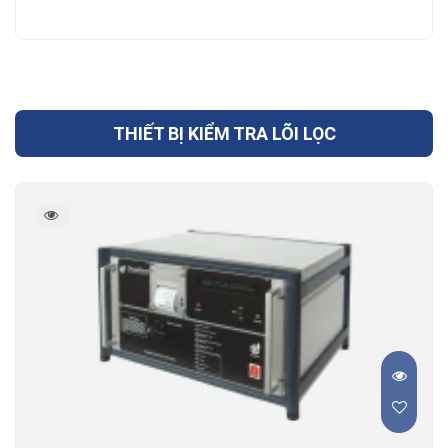
THIẾT BỊ KIỂM TRA LÕI LỌC