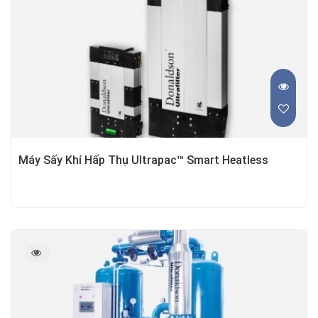
Máy Sấy Khí Hấp Thụ Ultrapac™ Smart Heatless