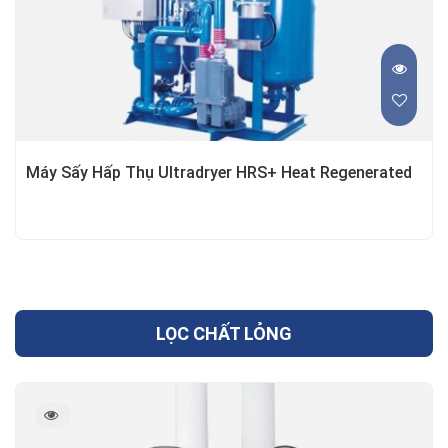
Máy Sấy Hấp Thụ Ultradryer HRS+ Heat Regenerated
LỌC CHẤT LỎNG