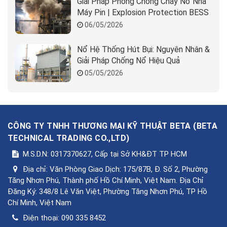
Giải Pháp Phòng Chống Cháy Nổ Nhà
Máy Pin | Explosion Protection BESS
06/05/2026
Nổ Hệ Thống Hút Bụi: Nguyên Nhân &
Giải Pháp Chống Nổ Hiệu Quả
05/05/2026
CÔNG TY TNHH THƯƠNG MẠI KỸ THUẬT BETA
(
BETA
TECHNICAL TRADING CO.,LTD
)
M.S.D.N: 0317370627, Cấp tại Sở KH&ĐT TP HCM
Địa chỉ:
Văn Phòng Giao Dịch: 175/87B, Đ. Số 2, Phường
Tăng Nhơn Phú, Thành phố Hồ Chí Minh, Việt Nam. Địa Chỉ
Đăng Ký: 348/8 Lê Văn Việt, Phường Tăng Nhơn Phú, TP Hồ
Chí Minh, Việt Nam
Điện thoại:
090 335 8452