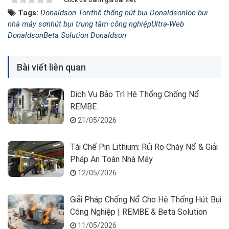
Click để đánh giá bài viết
Tags:
Donaldson Torit
hệ thống hút bụi Donaldson
lọc bụi
nhà máy sơn
hút bụi trung tâm công nghiệp
Ultra-Web
Donaldson
Beta Solution Donaldson
Bài viết liên quan
Dịch Vụ Bảo Trì Hệ Thống Chống Nổ
REMBE
21/05/2026
Tái Chế Pin Lithium: Rủi Ro Cháy Nổ & Giải
Pháp An Toàn Nhà Máy
12/05/2026
Giải Pháp Chống Nổ Cho Hệ Thống Hút Bụi
Công Nghiệp | REMBE & Beta Solution
11/05/2026