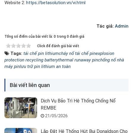
Website 2:
https://betasolution.vn/vi.html
Tác giả:
Admin
Tổng số điểm của bài viết là: 0 trong 0 đánh giá
Click để đánh giá bài viết
Tags:
tái chế pin lithium
cháy nổ tái chế pin
explosion
protection recycling battery
thermal runaway pin
chống nổ nhà
máy pin
lưu trữ pin lithium an toàn
Bài viết liên quan
Dịch Vụ Bảo Trì Hệ Thống Chống Nổ
REMBE
21/05/2026
Lắp Đặt Hệ Thống Hút Bụi Donaldson Cho