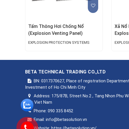
Tấm Thông Hơi Chống Nổ
Xả Nổ 
(Explosion Venting Panel)
Explos
EXPLOSION PROTECTION SYSTEMS
EXPLOS
BETA TECHNICAL TRADING CO.,LTD
BN: 0317370627, Place of registration Department
Investment of Ho Chi Minh City
Address:
175/87B, Street No.2 , Tang Nhon Phu W
City, Viet Nam
Phone:
090 335 8452
Email:
info@betasolution.vn
Website:
https://betasolution.vn/