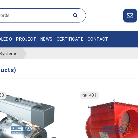
OLEDO
PROJECT
NEWS
CERTIFICATE
CONTACT
 Systems
ducts)
53
401