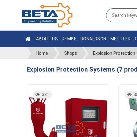
ABOUT US
REMBE
DONALDSON
METTLER T
Home
Shops
Explosion Protection
Explosion Protection Systems (7 pro
381
3