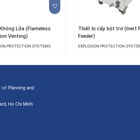
Không Lửa (Flameless
Thiết bị cấp bột trơ (Inert
ion Venting)
Feeder)
ION PROTECTION SYSTEMS
EXPLOSION PROTECTION SYSTE
 of Planning and
ard, Ho Chi Minh