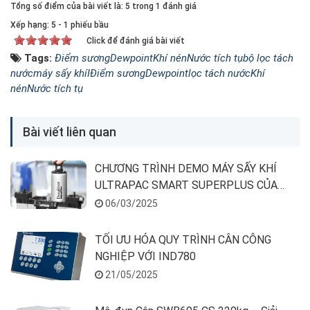
Tổng số điểm của bài viết là: 5 trong 1 đánh giá
Xếp hạng:
5
-
1
phiếu bầu
Click để đánh giá bài viết
Tags:
Điểm sươngDewpointKhí nénNước tích tụbộ lọc tách
nướcmáy sấy khíI
Điểm sương
Dewpoint
lọc tách nước
Khí
nén
Nước tích tụ
Bài viết liên quan
CHƯƠNG TRÌNH DEMO MÁY SẤY KHÍ
ULTRAPAC SMART SUPERPLUS CỦA
DONALDSON
06/03/2025
TỐI ƯU HÓA QUY TRÌNH CÂN CÔNG
NGHIỆP VỚI IND780
21/05/2025