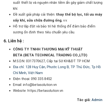
suất thiết bị và nguyên nhân tiềm ẩn gây giảm chất lượng
khí.
Đề xuất giải pháp cải thiện:
thay thế bộ lọc, tối ưu máy
sấy khí, sửa chữa đường ống
, v.v.
Hỗ trợ lắp đặt và bảo trì hệ thống để đảm bảo điểm
sương ổn định theo tiêu chuẩn yêu cầu.
6. Liên hệ :
CÔNG TY TNHH THƯƠNG MẠI KỸ THUẬT
BETA (BETA TECHNICAL TRADING CO.,LTD)
M.S.D.N: 0317370627, Cấp tại Sở KH&ĐT TP HCM
Địa chỉ: 128 Huy Cận, Phước Long B, TP Thủ Đức, Tp Hồ
Chí Minh, Việt Nam
Điện thoại: 090 335 8452
Email: info@betasolution.vn
Website: https://betasolution.vn
Tác giả:
Admin