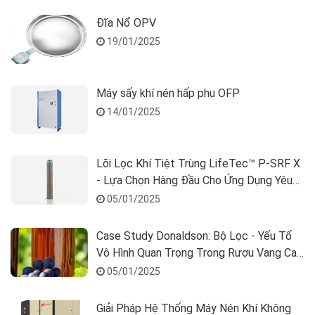
Đĩa Nổ OPV
19/01/2025
Máy sấy khí nén hấp phụ OFP
14/01/2025
Lõi Lọc Khí Tiệt Trùng LifeTec™ P-SRF X
- Lựa Chọn Hàng Đầu Cho Ứng Dụng Yêu
Cầu Cao
05/01/2025
Case Study Donaldson: Bộ Lọc - Yếu Tố
Vô Hình Quan Trọng Trong Rượu Vang Cao
Cấp
05/01/2025
Giải Pháp Hệ Thống Máy Nén Khí Không