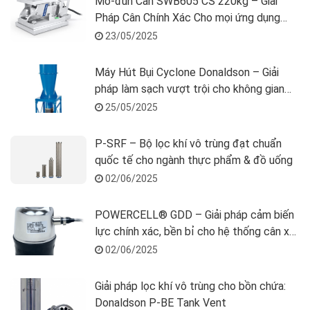
Mô-đun Cân SWB605 CS 220kg – Giải
Pháp Cân Chính Xác Cho mọi ứng dụng
Công Nghiệp
23/05/2025
Máy Hút Bụi Cyclone Donaldson – Giải
pháp làm sạch vượt trội cho không gian
của bạn
25/05/2025
P-SRF – Bộ lọc khí vô trùng đạt chuẩn
quốc tế cho ngành thực phẩm & đồ uống
02/06/2025
POWERCELL® GDD – Giải pháp cảm biến
lực chính xác, bền bỉ cho hệ thống cân xe
tải
02/06/2025
Giải pháp lọc khí vô trùng cho bồn chứa:
Donaldson P-BE Tank Vent