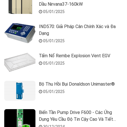
Dầu Nirvana37-160kW
05/01/2025
IND570: Giải Pháp Cân Chính Xác và Đa
Dạng
05/01/2025
Tấm Nổ Rembe Explosion Vent EGV
05/01/2025
Bộ Thu Hồi Bụi Donaldson Unimaster®
05/01/2025
Biến Tần Pump Drive F600 - Các Ứng
Dụng Yêu Cầu Độ Tin Cậy Cao Và Tiết
Kiệm Năng Lượng
30/12/2024