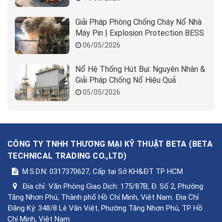
Giải Pháp Phòng Chống Cháy Nổ Nhà
Máy Pin | Explosion Protection BESS
06/05/2026
Nổ Hệ Thống Hút Bụi: Nguyên Nhân &
Giải Pháp Chống Nổ Hiệu Quả
05/05/2026
CÔNG TY TNHH THƯƠNG MẠI KỸ THUẬT BETA
(
BETA
TECHNICAL TRADING CO.,LTD
)
M.S.D.N: 0317370627, Cấp tại Sở KH&ĐT TP HCM
Địa chỉ:
Văn Phòng Giao Dịch: 175/87B, Đ. Số 2, Phường
Tăng Nhơn Phú, Thành phố Hồ Chí Minh, Việt Nam. Địa Chỉ
Đăng Ký: 348/8 Lê Văn Việt, Phường Tăng Nhơn Phú, TP Hồ
Chí Minh, Việt Nam