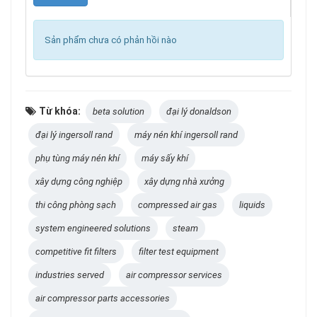
Sản phẩm chưa có phản hồi nào
Từ khóa:
beta solution
đại lý donaldson
đại lý ingersoll rand
máy nén khí ingersoll rand
phụ tùng máy nén khí
máy sấy khí
xây dựng công nghiệp
xây dựng nhà xưởng
thi công phòng sạch
compressed air gas
liquids
system engineered solutions
steam
competitive fit filters
filter test equipment
industries served
air compressor services
air compressor parts accessories