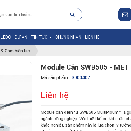
OLEDO
DỰ ÁN
TIN TỨC
CHỨNG NHẬN
LIÊN HỆ
& Cảm biến lực
Module Cân SWB505 - ME
Mã sản phẩm:
S000407
Liên hệ
Module cân điện tử SWB505 MultiMount™ là giải
ngành công nghiệp. Với thiết kế cơ khí chắc c
khắc nghiệt, sản phẩm này là lựa chọn lý tưởn