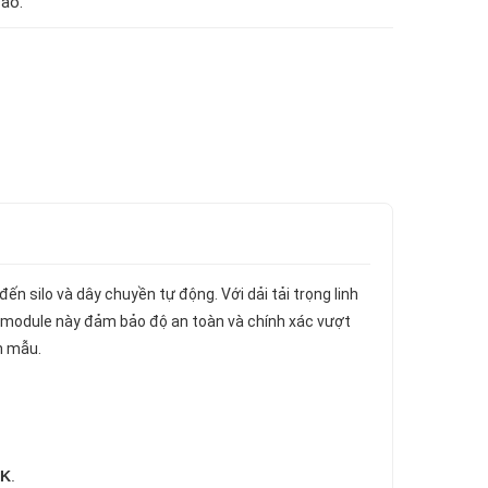
ao.
ến silo và dây chuyền tự động. Với dải tải trọng linh
, module này đảm bảo độ an toàn và chính xác vượt
n mẫu.
9K
.