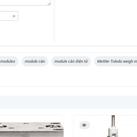
 modules
module cân
module cân điện tử
Mettler Toledo weigh 