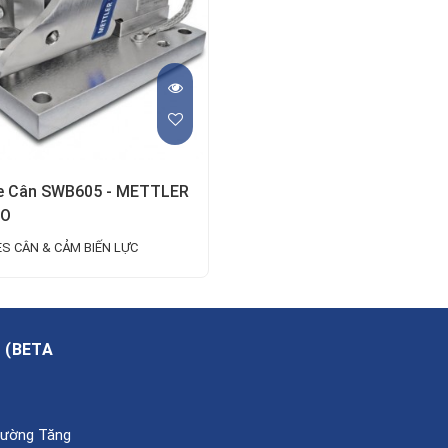
e Cân SWB605 - METTLER
DO
S CÂN & CẢM BIẾN LỰC
A
(
BETA
Phường Tăng