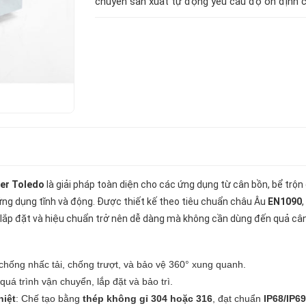
chuyền sản xuất tự động yêu cầu độ ổn định c
ler Toledo
là giải pháp toàn diện cho các ứng dụng từ cân bồn, bể trộn đ
ứng dụng tĩnh và động. Được thiết kế theo tiêu chuẩn châu Âu
EN1090
c lắp đặt và hiệu chuẩn trở nên dễ dàng mà không cần dùng đến quả câ
 chống nhấc tải, chống trượt, và bảo vệ 360° xung quanh.
quá trình vận chuyển, lắp đặt và bảo trì.
hiệt
: Chế tạo bằng
thép không gỉ 304 hoặc 316
, đạt chuẩn
IP68/IP6