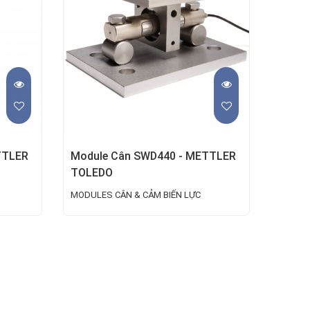
TTLER
Module Cân SWD440 - METTLER
TOLEDO
MODULES CÂN & CẢM BIẾN LỰC