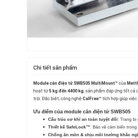
Chi tiết sản phẩm
Module cân điện tử SWB505 MultiMount™
của
Mett
hoạt từ
5 kg đến 4400 kg
, sản phẩm đáp ứng tốt cả 
trội. Đặc biệt, công nghệ
CalFree™
tích hợp giúp việ
Ưu điểm của module cân điện tử SWB505
Cấu trúc cơ khí an toàn tuyệt đối
: Trang bị
Thiết kế SafeLock™
: Bảo vệ cảm biến trong 
Chống ăn mòn & chịu môi trường khắc ng