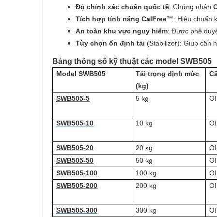
Độ chính xác chuẩn quốc tế
: Chứng nhận
O
Tích hợp tính năng CalFree™
: Hiệu chuẩn k
An toàn khu vực nguy hiểm
: Được phê duy
Tùy chọn ổn định tải
(Stabilizer): Giúp cân 
Bảng thông số kỹ thuật các model SWB505
Model SWB505
Tải trọng định mức
Cấ
(kg)
SWB505-5
5 kg
OI
SWB505-10
10 kg
OI
SWB505-20
20 kg
OI
SWB505-50
50 kg
OI
SWB505-100
100 kg
OI
SWB505-200
200 kg
OI
SWB505-300
300 kg
OI