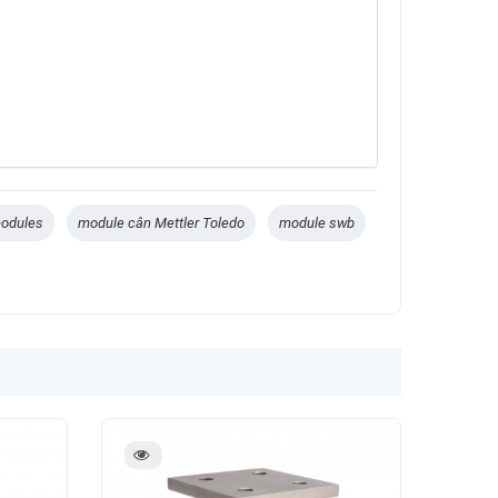
modules
module cân Mettler Toledo
module swb