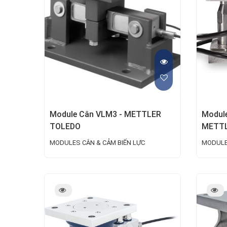
Module Cân VLM3 - METTLER
Module
TOLEDO
METTL
MODULES CÂN & CẢM BIẾN LỰC
MODULE