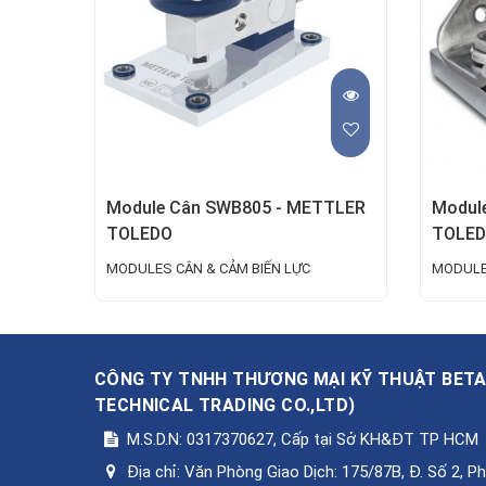
Module Cân SWB805 - METTLER
Modul
TOLEDO
TOLE
MODULES CÂN & CẢM BIẾN LỰC
MODULE
CÔNG TY TNHH THƯƠNG MẠI KỸ THUẬT BET
TECHNICAL TRADING CO.,LTD
)
M.S.D.N: 0317370627, Cấp tại Sở KH&ĐT TP HCM
Địa chỉ:
Văn Phòng Giao Dịch: 175/87B, Đ. Số 2, 