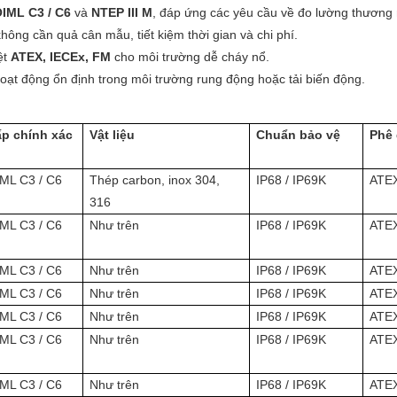
IML C3 / C6
và
NTEP III M
, đáp ứng các yêu cầu về đo lường thương 
hông cần quả cân mẫu, tiết kiệm thời gian và chi phí.
ệt
ATEX, IECEx, FM
cho môi trường dễ cháy nổ.
hoạt động ổn định trong môi trường rung động hoặc tải biến động.
p chính xác
Vật liệu
Chuẩn bảo vệ
Phê 
ML C3 / C6
Thép carbon, inox 304,
IP68 / IP69K
ATEX
316
ML C3 / C6
Như trên
IP68 / IP69K
ATEX
ML C3 / C6
Như trên
IP68 / IP69K
ATEX
ML C3 / C6
Như trên
IP68 / IP69K
ATEX
ML C3 / C6
Như trên
IP68 / IP69K
ATEX
ML C3 / C6
Như trên
IP68 / IP69K
ATEX
ML C3 / C6
Như trên
IP68 / IP69K
ATEX