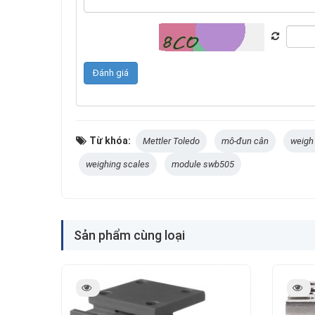
Từ khóa:
Mettler Toledo
mô-đun cân
weigh
weighing scales
module swb505
Sản phẩm cùng loại