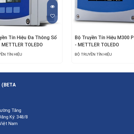
yền Tín Hiệu Đa Thông Số
Bộ Truyền Tín Hiệu M300 
- METTLER TOLEDO
- METTLER TOLEDO
ỀN TÍN HIỆU
BỘ TRUYỀN TÍN HIỆU
A
(
BETA
Phường Tăng
Đăng Ký: 348/8
 Việt Nam