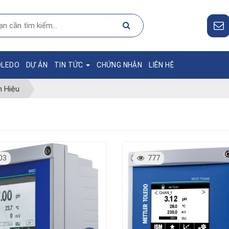
OLEDO
DỰ ÁN
TIN TỨC
CHỨNG NHẬN
LIÊN HỆ
n Hiệu
03
777