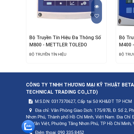
Bộ Truyền Tín Hiệu Đa Thông Số
Bộ Tru
M800 - METTLER TOLEDO
M400 
BỘ TRUYỀN TÍN HIỆU
BỘ TRUY
CÔNG TY TNHH THƯƠNG MẠI KỸ THUẬT BET
TECHNICAL TRADING CO.,LTD
)
M.S.D.N: 0317370627, Cấp tại Sở KH&ĐT TP HCM
Địa chỉ:
Văn Phòng Giao Dịch: 175/87B, Đ. Số 2, 
Nhơn Phú, Thành phố Hồ Chí Minh, Việt Nam. Địa Chỉ 
Lê Văn Việt, Phường Tăng Nhơn Phú, TP Hồ Chí Minh,
Điện thoại:
090 335 8452