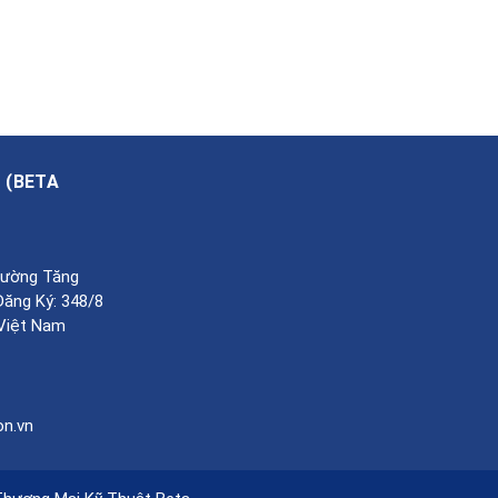
A
(
BETA
Phường Tăng
Đăng Ký: 348/8
 Việt Nam
on.vn