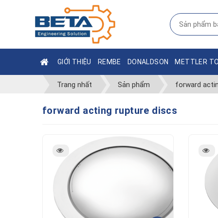
GIỚI THIỆU
REMBE
DONALDSON
METTLER T
Trang nhất
Sản phẩm
forward actin
forward acting rupture discs