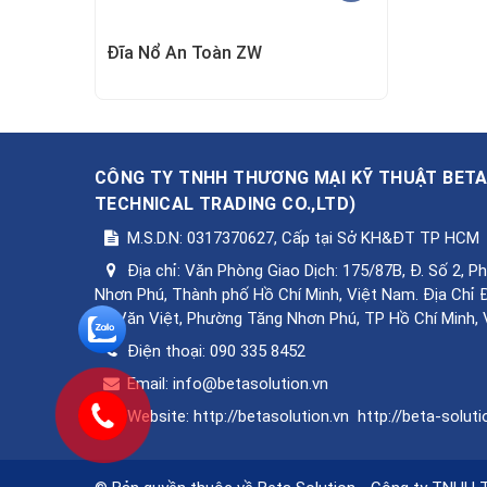
Đĩa Nổ An Toàn ZW
CÔNG TY TNHH THƯƠNG MẠI KỸ THUẬT BET
TECHNICAL TRADING CO.,LTD
)
M.S.D.N: 0317370627, Cấp tại Sở KH&ĐT TP HCM
Địa chỉ:
Văn Phòng Giao Dịch: 175/87B, Đ. Số 2, 
Nhơn Phú, Thành phố Hồ Chí Minh, Việt Nam. Địa Chỉ 
Lê Văn Việt, Phường Tăng Nhơn Phú, TP Hồ Chí Minh,
Điện thoại:
090 335 8452
Email:
info@betasolution.vn
Website:
http://betasolution.vn
http://beta-soluti