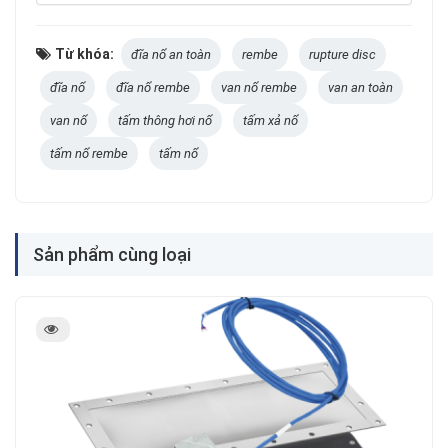
Từ khóa:
đĩa nổ an toàn
rembe
rupture disc
đĩa nổ
đĩa nổ rembe
van nổ rembe
van an toàn
van nổ
tấm thông hơi nổ
tấm xả nổ
tấm nổ rembe
tấm nổ
Sản phẩm cùng loại