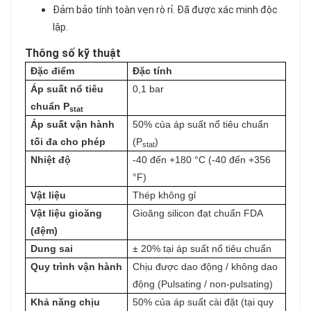
Đảm bảo tính toàn vẹn rò rỉ. Đã được xác minh độc
lập.
Thông số kỹ thuật
Đặc điểm
Đặc tính
Áp suất nổ tiêu
0,1 bar
chuẩn P
stat
Áp suất vận hành
50% của áp suất nổ tiêu chuẩn
tối đa cho phép
(P
)
stat
Nhiệt độ
-40 đến +180 °C (-40 đến +356
°F)
Vật liệu
Thép không gỉ
Vật liệu gioăng
Gioăng silicon đạt chuẩn FDA
(đệm)
Dung sai
± 20% tại áp suất nổ tiêu chuẩn
Quy trình vận hành
Chịu được dao động / không dao
động (Pulsating / non-pulsating)
Khả năng chịu
50% của áp suất cài đặt (tại quy