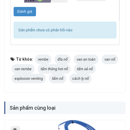
Sản phẩm chưa có phản hồi nào
Từ khóa:
rembe
đĩa nổ
van an toàn
van nổ
van rembe
tấm thông hơi nổ
tấm xả nổ
explosion venting
tấm nổ
cách ly nổ
Sản phẩm cùng loại