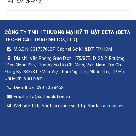
AN TOÀN CHÁY NỔ
CÔNG TY TNHH THƯƠNG MẠI KỸ THUẬT BETA
(
BETA
TECHNICAL TRADING CO.,LTD
)
M.S.D.N: 0317370627, Cấp tại Sở KH&ĐT TP HCM
Địa chỉ:
Văn Phòng Giao Dịch: 175/87B, Đ. Số 2, Phường
Tăng Nhơn Phú, Thành phố Hồ Chí Minh, Việt Nam. Địa Chỉ
Đăng Ký: 348/8 Lê Văn Việt, Phường Tăng Nhơn Phú, TP Hồ
Chí Minh, Việt Nam
Điện thoại:
090 335 8452
Email:
info@betasolution.vn
Website:
http://betasolution.vn
http://beta-solution.vn