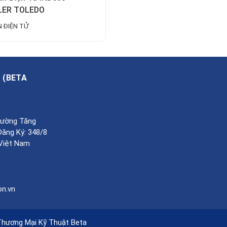
ER TOLEDO
 ĐIỆN TỬ
A
(
BETA
Phường Tăng
Đăng Ký: 348/8
 Việt Nam
on.vn
Thương Mại Kỹ Thuật Beta