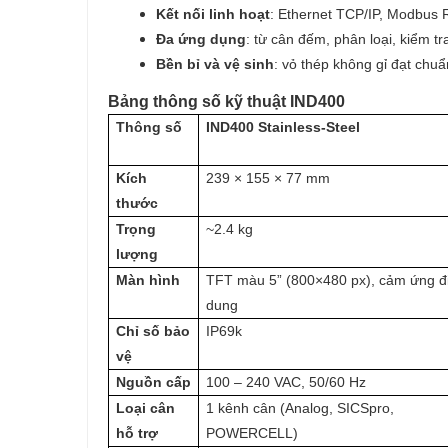
Kết nối linh hoạt
: Ethernet TCP/IP, Modbus 
Đa ứng dụng
: từ cân đếm, phân loại, kiểm tr
Bền bỉ và vệ sinh
: vỏ thép không gỉ đạt ch
Bảng thông số kỹ thuật IND400
Thông số
IND400 Stainless-Steel
Kích
239 × 155 × 77 mm
thước
Trọng
~2.4 kg
lượng
Màn hình
TFT màu 5” (800×480 px), cảm ứng đ
dung
Chỉ số bảo
IP69k
vệ
Nguồn cấp
100 – 240 VAC, 50/60 Hz
Loại cân
1 kênh cân (Analog, SICSpro,
hỗ trợ
POWERCELL)