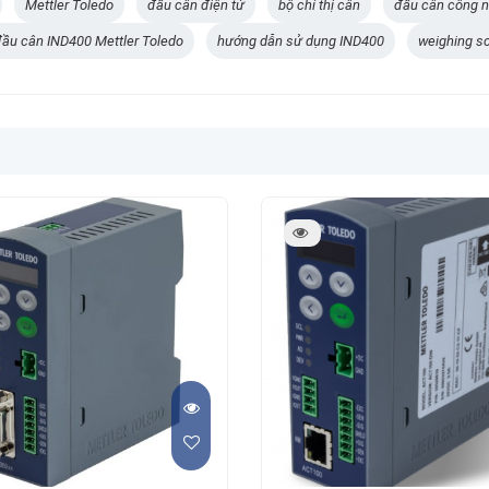
Mettler Toledo
đầu cân điện tử
bộ chỉ thị cân
đầu cân công n
ầu cân IND400 Mettler Toledo
hướng dẫn sử dụng IND400
weighing s