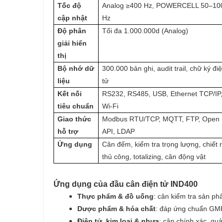
Tốc độ
Analog ≥400 Hz, POWERCELL 50–10
cập nhật
Hz
Độ phân
Tối đa 1.000.000d (Analog)
giải hiển
thị
Bộ nhớ dữ
300.000 bản ghi, audit trail, chữ ký đi
liệu
tử
Kết nối
RS232, RS485, USB, Ethernet TCP/IP
tiêu chuẩn
Wi-Fi
Giao thức
Modbus RTU/TCP, MQTT, FTP, Open
hỗ trợ
API, LDAP
Ứng dụng
Cân đếm, kiểm tra trọng lượng, chiết r
thủ công, totalizing, cân động vật
Ứng dụng của đầu cân điện tử IND400
Thực phẩm & đồ uống
: cân kiểm tra sản phẩ
Dược phẩm & hóa chất
: đáp ứng chuẩn GMP,
Điện tử, kim loại & nhựa
: cân chính xác, quả