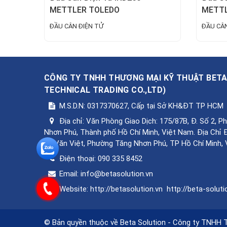
METTLER TOLEDO
METTL
ĐẦU CÂN ĐIỆN TỬ
ĐẦU CÂN
CÔNG TY TNHH THƯƠNG MẠI KỸ THUẬT BET
TECHNICAL TRADING CO.,LTD
)
M.S.D.N: 0317370627, Cấp tại Sở KH&ĐT TP HCM
Địa chỉ:
Văn Phòng Giao Dịch: 175/87B, Đ. Số 2, 
Nhơn Phú, Thành phố Hồ Chí Minh, Việt Nam. Địa Chỉ 
Lê Văn Việt, Phường Tăng Nhơn Phú, TP Hồ Chí Minh,
Điện thoại:
090 335 8452
Email:
info@betasolution.vn
Website:
http://betasolution.vn
http://beta-soluti
© Bản quyền thuộc về Beta Solution - Công ty TNHH 