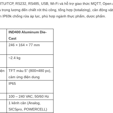
RTU/TCP, RS232, RS485, USB, Wi-Fi và hỗ trợ giao thức MQTT, Open 
a trọng lượng đến chiết rót thủ công, tổng hợp (totalizing), cân động vật
uẩn IP69k chống rửa áp lực, phù hợp ngành thực phẩm, dược phẩm.
IND400 Aluminum Die-
Cast
246 × 164 × 77 mm
~2.4 kg
iện
TFT màu 5” (800×480 px),
cảm ứng điện dung
IP65
100 – 240 VAC, 50/60 Hz
1 kênh cân (Analog,
SICSpro, POWERCELL)