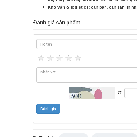
Kho vận & logistics
: cân bàn, cân sàn, in n
Đánh giá sản phẩm