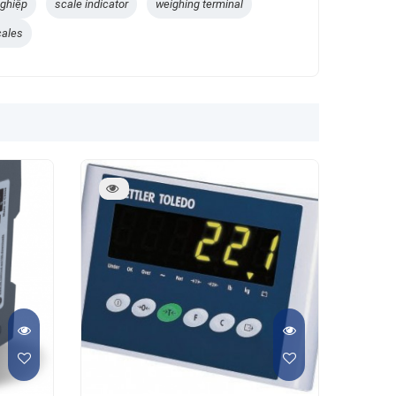
ghiệp
scale indicator
weighing terminal
cales