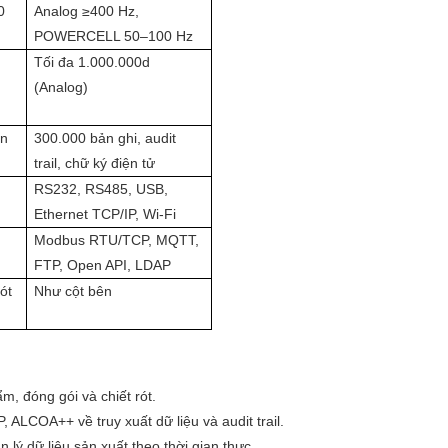
0
Analog ≥400 Hz,
POWERCELL 50–100 Hz
Tối đa 1.000.000d
(Analog)
ện
300.000 bản ghi, audit
trail, chữ ký điện tử
,
RS232, RS485, USB,
Ethernet TCP/IP, Wi-Fi
Modbus RTU/TCP, MQTT,
FTP, Open API, LDAP
ót
Như cột bên
m, đóng gói và chiết rót.
 ALCOA++ về truy xuất dữ liệu và audit trail.
n lý dữ liệu sản xuất theo thời gian thực.