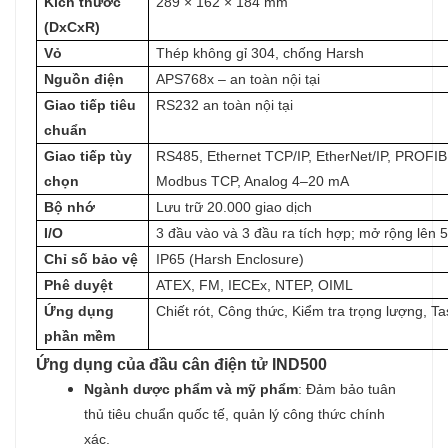
Kích thước
289 × 162 × 184 mm
(DxCxR)
Vỏ
Thép không gỉ 304, chống Harsh
Nguồn điện
APS768x – an toàn nội tại
Giao tiếp tiêu
RS232 an toàn nội tại
chuẩn
Giao tiếp tùy
RS485, Ethernet TCP/IP, EtherNet/IP, PROF
chọn
Modbus TCP, Analog 4–20 mA
Bộ nhớ
Lưu trữ 20.000 giao dịch
I/O
3 đầu vào và 3 đầu ra tích hợp; mở rộng lên 5 
Chỉ số bảo vệ
IP65 (Harsh Enclosure)
Phê duyệt
ATEX, FM, IECEx, NTEP, OIML
Ứng dụng
Chiết rót, Công thức, Kiểm tra trọng lượng, T
phần mềm
Ứng dụng của đầu cân điện tử IND500
Ngành dược phẩm và mỹ phẩm
: Đảm bảo tuân
thủ tiêu chuẩn quốc tế, quản lý công thức chính
xác.