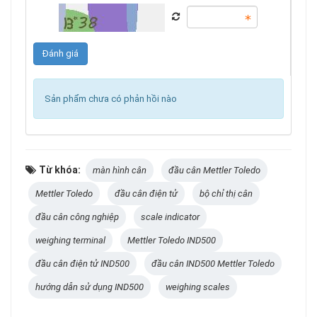
Sản phẩm chưa có phản hồi nào
Từ khóa:
màn hình cân
đầu cân Mettler Toledo
Mettler Toledo
đầu cân điện tử
bộ chỉ thị cân
đầu cân công nghiệp
scale indicator
weighing terminal
Mettler Toledo IND500
đầu cân điện tử IND500
đầu cân IND500 Mettler Toledo
hướng dẫn sử dụng IND500
weighing scales