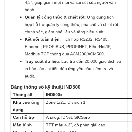
4,3”, giúp giảm mệt mỏi và sai sót của người vận
hành.
Quản lý công thức & chiết rót
: Ứng dụng tích
hợp hỗ trợ quản lý công thức, pha chế và chiết rót
chính xác, giảm phế liệu và tăng hiệu suất.
Kết nối toàn diện
: Tích hợp RS232, RS485,
Ethernet, PROFIBUS, PROFINET, EtherNet/IP,
Modbus TCP thông qua ACM200/ACM500.
Truy xuất dữ liệu
: Lưu trữ đến 20.000 giao dịch và
in báo cáo chi tiết, đáp ứng yêu cầu kiểm tra và
audit.
Bảng thông số kỹ thuật IND500
Thông số
IND500x
Khu vực ứng
Zone 1/21, Division 1
dụng
Cân hỗ trợ
Analog, IDNet, SICSpro
Màn hình
TFT màu 4.3”, độ phân giải cao