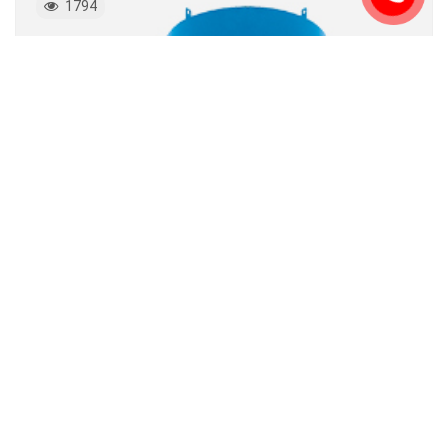
1794
Baghouse Dust Collectors
DONALDSON
1700