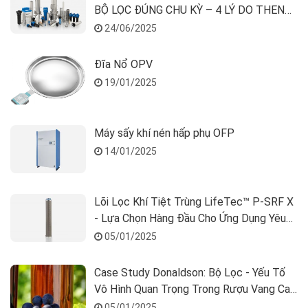
BỘ LỌC ĐÚNG CHU KỲ – 4 LÝ DO THEN
CHỐT
24/06/2025
Đĩa Nổ OPV
19/01/2025
Máy sấy khí nén hấp phụ OFP
14/01/2025
Lõi Lọc Khí Tiệt Trùng LifeTec™ P-SRF X
- Lựa Chọn Hàng Đầu Cho Ứng Dụng Yêu
Cầu Cao
05/01/2025
Case Study Donaldson: Bộ Lọc - Yếu Tố
Vô Hình Quan Trọng Trong Rượu Vang Cao
Cấp
05/01/2025