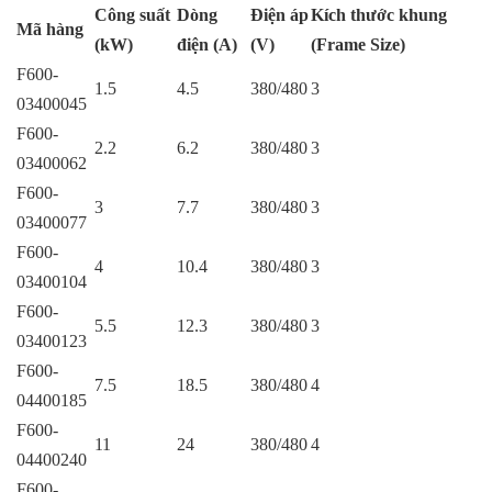
Công suất
Dòng
Điện áp
Kích thước khung
Mã hàng
(kW)
điện (A)
(V)
(Frame Size)
F600-
1.5
4.5
380/480
3
03400045
F600-
2.2
6.2
380/480
3
03400062
F600-
3
7.7
380/480
3
03400077
F600-
4
10.4
380/480
3
03400104
F600-
5.5
12.3
380/480
3
03400123
F600-
7.5
18.5
380/480
4
04400185
F600-
11
24
380/480
4
04400240
F600-