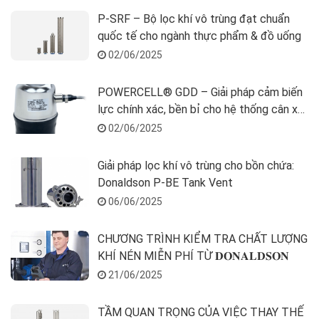
P-SRF – Bộ lọc khí vô trùng đạt chuẩn
quốc tế cho ngành thực phẩm & đồ uống
02/06/2025
POWERCELL® GDD – Giải pháp cảm biến
lực chính xác, bền bỉ cho hệ thống cân xe
tải
02/06/2025
Giải pháp lọc khí vô trùng cho bồn chứa:
Donaldson P-BE Tank Vent
06/06/2025
CHƯƠNG TRÌNH KIỂM TRA CHẤT LƯỢNG
KHÍ NÉN MIỄN PHÍ TỪ 𝐃𝐎𝐍𝐀𝐋𝐃𝐒𝐎𝐍
21/06/2025
TẦM QUAN TRỌNG CỦA VIỆC THAY THẾ