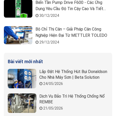
Biến Tần Pump Drive F600 - Các Ứng
Dụng Yêu Cầu Độ Tin Cậy Cao Và Tiết
Kiệm Năng Lượng
30/12/2024
Bộ Chỉ Thị Cân – Giải Pháp Cân Công
Nghiệp Hiện Đại Từ METTLER TOLEDO
29/12/2024
Bài viết mới nhất
Lắp Đặt Hệ Thống Hút Bụi Donaldson
Cho Nhà Máy Sơn | Beta Solution
24/05/2026
Dịch Vụ Bảo Trì Hệ Thống Chống Nổ
REMBE
21/05/2026