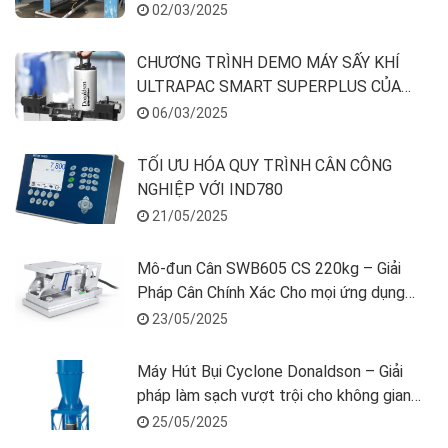
02/03/2025
CHƯƠNG TRÌNH DEMO MÁY SẤY KHÍ
ULTRAPAC SMART SUPERPLUS CỦA
DONALDSON
06/03/2025
TỐI ƯU HÓA QUY TRÌNH CÂN CÔNG
NGHIỆP VỚI IND780
21/05/2025
Mô-đun Cân SWB605 CS 220kg – Giải
Pháp Cân Chính Xác Cho mọi ứng dụng
Công Nghiệp
23/05/2025
Máy Hút Bụi Cyclone Donaldson – Giải
pháp làm sạch vượt trội cho không gian
của bạn
25/05/2025