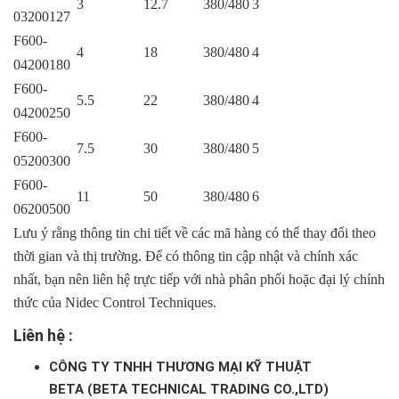
3
12.7
380/480
3
03200127
F600-
4
18
380/480
4
04200180
F600-
5.5
22
380/480
4
04200250
F600-
7.5
30
380/480
5
05200300
F600-
11
50
380/480
6
06200500
Lưu ý rằng thông tin chi tiết về các mã hàng có thể thay đổi theo
thời gian và thị trường. Để có thông tin cập nhật và chính xác
nhất, bạn nên liên hệ trực tiếp với nhà phân phối hoặc đại lý chính
thức của Nidec Control Techniques.
Liên hệ :
CÔNG TY TNHH THƯƠNG MẠI KỸ THUẬT
BETA (BETA TECHNICAL TRADING CO.,LTD)