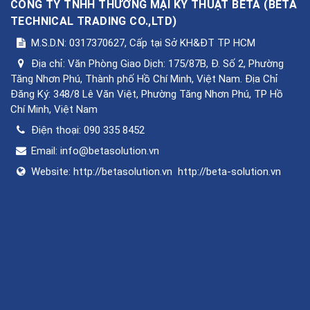
CÔNG TY TNHH THƯƠNG MẠI KỸ THUẬT BETA
(
BETA
TECHNICAL TRADING CO.,LTD
)
M.S.D.N: 0317370627, Cấp tại Sở KH&ĐT TP HCM
Địa chỉ:
Văn Phòng Giao Dịch: 175/87B, Đ. Số 2, Phường
Tăng Nhơn Phú, Thành phố Hồ Chí Minh, Việt Nam. Địa Chỉ
Đăng Ký: 348/8 Lê Văn Việt, Phường Tăng Nhơn Phú, TP Hồ
Chí Minh, Việt Nam
Điện thoại:
090 335 8452
Email:
info@betasolution.vn
Website:
http://betasolution.vn
http://beta-solution.vn