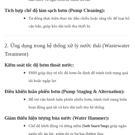
Tích hợp chế độ làm sạch bơm (Pump Cleaning):
Tự động thực hiện thao tác đảo chiều hoặc tăng tốc để loại bỏ
cặn bẩn, giúp kéo dài tuổi thọ thiết bị.
2. Ứng dụng trong hệ thống xử lý nước thải (Wastewater
Treatment)
Kiểm soát tốc độ bơm thoát nước:
F600 giúp duy trì tốc độ bơm ổn định để tránh tình trạng quá
tải hoặc ngập lụt.
Điều khiển luân phiên bơm (Pump Staging & Alternation):
Hỗ trợ vận hành luân phiên nhiều bơm, tránh tình trạng bơm
hoạt động quá tải và kéo dài tuổi thọ hệ thống.
Giảm thiểu hiện tượng búa nước (Water Hammer):
Chế độ khởi động và dừng mềm (
Soft Start/Stop
) giúp ngăn
ngừa sốc áp lực, giảm rủi ro hư hại đường ống.