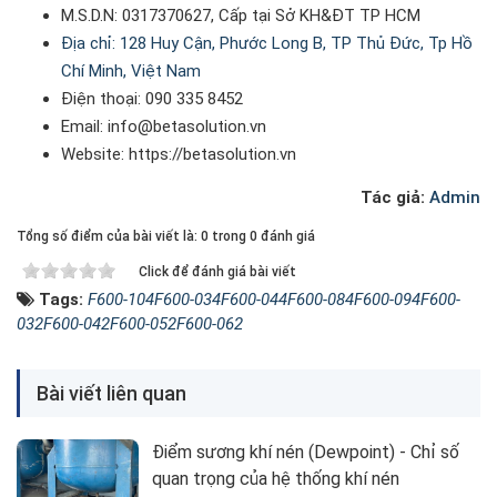
M.S.D.N: 0317370627, Cấp tại Sở KH&ĐT TP HCM
Địa chỉ: 128 Huy Cận, Phước Long B, TP Thủ Đức, Tp Hồ
Chí Minh, Việt Nam
Điện thoại: 090 335 8452
Email: info@betasolution.vn
Website: https://betasolution.vn
Tác giả:
Admin
Tổng số điểm của bài viết là: 0 trong 0 đánh giá
Click để đánh giá bài viết
Tags:
F600-104
F600-034
F600-044
F600-084
F600-094
F600-
032
F600-042
F600-052
F600-062
Bài viết liên quan
Điểm sương khí nén (Dewpoint) - Chỉ số
quan trọng của hệ thống khí nén