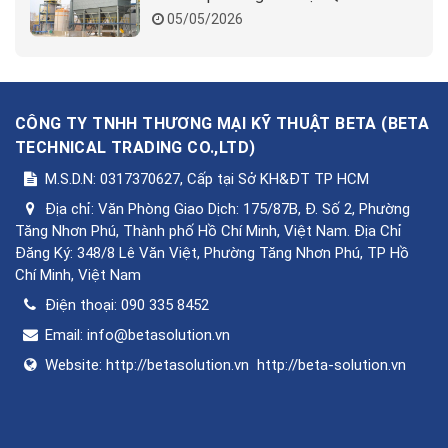
05/05/2026
CÔNG TY TNHH THƯƠNG MẠI KỸ THUẬT BETA
(
BETA
TECHNICAL TRADING CO.,LTD
)
M.S.D.N: 0317370627, Cấp tại Sở KH&ĐT TP HCM
Địa chỉ:
Văn Phòng Giao Dịch: 175/87B, Đ. Số 2, Phường
Tăng Nhơn Phú, Thành phố Hồ Chí Minh, Việt Nam. Địa Chỉ
Đăng Ký: 348/8 Lê Văn Việt, Phường Tăng Nhơn Phú, TP Hồ
Chí Minh, Việt Nam
Điện thoại:
090 335 8452
Email:
info@betasolution.vn
Website:
http://betasolution.vn
http://beta-solution.vn