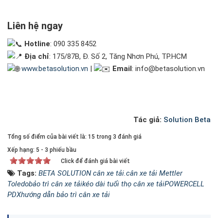
Liên hệ ngay
Hotline
: 090 335 8452
Địa chỉ
: 175/87B, Đ. Số 2, Tăng Nhơn Phú, TP.HCM
www.betasolution.vn
|
Email
: info@betasolution.vn
Tác giả:
Solution Beta
Tổng số điểm của bài viết là: 15 trong 3 đánh giá
Xếp hạng:
5
-
3
phiếu bầu
Click để đánh giá bài viết
Tags:
BETA SOLUTION cân xe tải.
cân xe tải Mettler
Toledo
bảo trì cân xe tải
kéo dài tuổi thọ cân xe tải
POWERCELL
PDX
hướng dẫn bảo trì cân xe tải