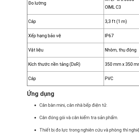
Đo lường
OIML C3
Cáp
3,3 ft (1 m)
Xếp hạng bảo vệ
IP67
Vật liệu
Nhôm, thụ động
Kích thước nền tảng (DxR)
350 mm x 350 
Cáp
PVC
Ứng dụng
Cân bàn mini, cân nhà bếp điện tử.
Cân đóng gói và cân kiểm tra sản phẩm.
Thiết bị đo lực trong nghiên cứu và phòng thí nghi