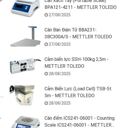
0-
Cân Xách Tay (Portable Scale)
BPA121-4211 - METTLER TOLEDO
27/08/2025
Cân Bàn Điện Tử BBA231-
3BC300A/S - METTLER TOLEDO
27/08/2025
Cảm biến lực SSH-100kg 2,5m -
METTLER TOLEDO
28/08/2025
Cảm Biến Lực (Load Cell) TSB-5t
-
5m - METTLER TOLEDO
28/08/2025
-
Cân đếm ICS241-06001 - Counting
Scale ICS241-06001 - METTLER