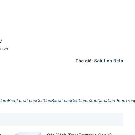
CM
n.vn
Tác giả:
Solution Beta
CamBienLuc
#LoadCellCanBan
#LoadCellChinhXacCao
#CamBienTron