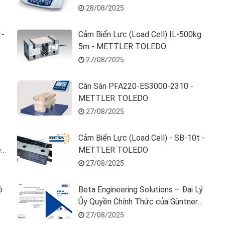
TOLEDO
28/08/2025
1-
Cảm Biến Lực (Load Cell) IL-500kg
5m - METTLER TOLEDO
27/08/2025
Cân Sàn PFA220-ES3000-2310 -
METTLER TOLEDO
27/08/2025
Cảm Biến Lực (Load Cell) - SB-10t -
e
METTLER TOLEDO
27/08/2025
ộ
Beta Engineering Solutions – Đại Lý
Ủy Quyền Chính Thức của Güntner
Tại Việt Nam
27/08/2025