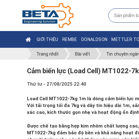
GIỚI THIỆU
REMBE
DONALDSON
METTLER T
Trang nhất
Bài viết
Tin chuyên ngà
Cảm biến lực (Load Cell) MT1022-
Thứ tư - 27/08/2025 22:40
Load Cell MT1022-7kg 1m là dòng cảm biến lực mi
Với tải trọng tối đa 7kg và dây tín hiệu dài 1m,
xác cao, kích thước gọn nhẹ và hoạt động ổn định
Được chế tạo bằng hợp kim nhôm chất lượng cao,
MT1022-7kg đảm bảo độ bền và khả năng hoạt động