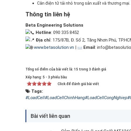
Cân điện tử tải nhỏ trong sản xuất và thương mại.
Thông tin liên hệ
Beta Engineering Solutions
Hotline
: 090 335 8452
Địa chỉ
: 175/87B, Đ. Số 2, Tăng Nhơn Phú, TP.H
www.betasolution.vn
|
Email
: info@betasolutio
Tổng số điểm của bài viết là: 15 trong 3 đánh giá
Xếp hạng:
5
-
3
phiếu bầu
Click để đánh giá bài viết
Tags:
#LoadCell
#LoadCellChinhHang
#LoadCellCongNghiep
#
Bài viết liên quan