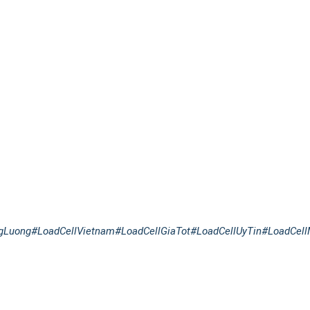
gLuong
#LoadCellVietnam
#LoadCellGiaTot
#LoadCellUyTin
#LoadCell