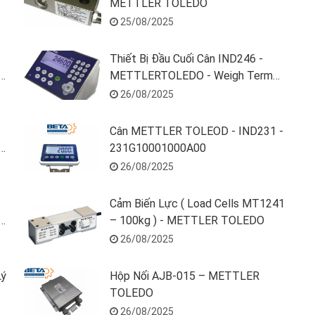
METTLER TOLEDO
25/08/2025
Thiết Bị Đầu Cuối Cân IND246 -
METTLERTOLEDO - Weigh Term
246H60001000000
26/08/2025
Cân METTLER TOLEOD - IND231 -
231G10001000A00
26/08/2025
Cảm Biến Lực ( Load Cells MT1241
– 100kg ) - METTLER TOLEDO
26/08/2025
Lý
Hộp Nối AJB-015 – METTLER
TOLEDO
26/08/2025