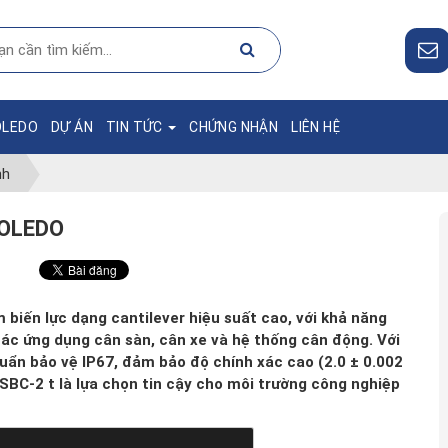
OLEDO
DỰ ÁN
TIN TỨC
CHỨNG NHẬN
LIÊN HỆ
nh
TOLEDO
 biến lực dạng cantilever hiệu suất cao, với khả năng
 các ứng dụng cân sàn, cân xe và hệ thống cân động. Với
uẩn bảo vệ IP67, đảm bảo độ chính xác cao (2.0 ± 0.002
 SBC-2 t là lựa chọn tin cậy cho môi trường công nghiệp