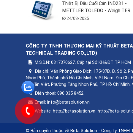
Thiết Bị Đầu Cuối Cân IND231 -
METTLER TOLEDO - Weigh TER
231G10001000A00
24/08/2025
CÔNG TY TNHH THƯƠNG MẠI KỸ THUẬT BET
TECHNICAL TRADING CO.,LTD
)
M.S.D.N: 0317370627, Cấp tại Sở KH&ĐT TP HCM
Địa chỉ:
Văn Phòng Giao Dịch: 175/87B, Đ. Số 2, 
Nhơn Phú, Thành phố Hồ Chí Minh, Việt Nam. Địa Chỉ 
Lê Văn Việt, Phường Tăng Nhơn Phú, TP Hồ Chí Minh,
Điện thoại:
090 335 8452
Email:
info@betasolution.vn
Website:
http://betasolution.vn
http://beta-soluti
© Bản quyền thuộc về Beta Solution - Công ty TNHH 