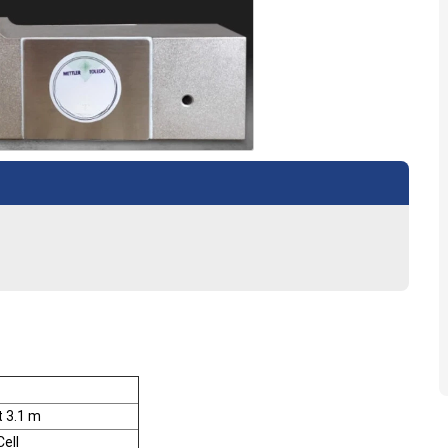
t 3.1 m
ell