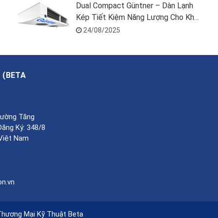
Dual Compact Güntner – Dàn Lạnh
M
Kép Tiết Kiệm Năng Lượng Cho Kho
Lạnh
24/08/2025
A
(
BETA
Phường Tăng
Đăng Ký: 348/8
 Việt Nam
on.vn
Thương Mại Kỹ Thuật Beta