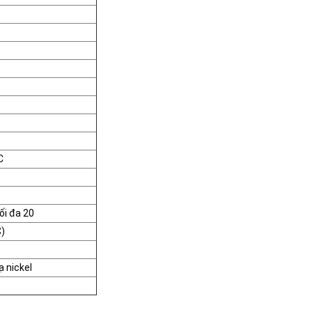
C
ối đa 20
C)
 nickel