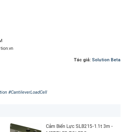
CM
tion.vn
Tác giả:
Solution Beta
ion #CantileverLoadCell
Cảm Biến Lực SLB215-1.1t 3m -