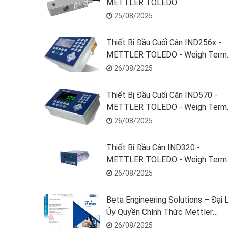
METTLER TOLEDO
25/08/2025
Thiết Bị Đầu Cuối Cân IND256x -
METTLER TOLEDO - Weigh Term
246H10001100000
26/08/2025
Thiết Bị Đầu Cuối Cân IND570 -
METTLER TOLEDO - Weigh Term
T57000H600000000A0
26/08/2025
Thiết Bị Đầu Cân IND320 -
METTLER TOLEDO - Weigh Term
32E100000000000
26/08/2025
Beta Engineering Solutions – Đại 
Ủy Quyền Chính Thức Mettler
Toledo Tại Việt Nam
26/08/2025