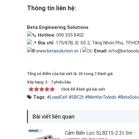
Thông tin liên hệ:
Beta Engineering Solutions
Hotline
: 090 335 8452
Địa chỉ
: 175/87B, Đ. Số 2, Tăng Nhơn Phú, TP.H
www.betasolution.vn
|
Email
: info@betasolu
Tổng số điểm của bài viết là: 35 trong 7 đánh giá
Xếp hạng:
5
-
7
phiếu bầu
Click để đánh giá bài viết
Tags:
#LoadCell #SBC2t #MettlerToledo #BetaSolut
Bài viết liên quan
Cảm Biến Lực SLB215-2.2t 3m -