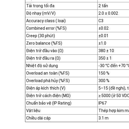
Tải trọng tối đa
2 tấn
Độ nhạy (mV/V)
2.0 ± 0.002
Accuracy class ( loại)
C3
Combined error (%F.S)
±0.02
Creep (30 phút)
±0.01
Zero balance (%F.S)
±1.0
Điện trở đầu vào (Ω)
380 ± 10
Điện trở đầu ra (Ω)
350 ± 1
Nhiệt độ sử dụng
-30 °C đến +70 °
Overload an toàn (%F.S)
150 %
Overload phá hủy (%F.S)
300 %
Điện áp kích thích (V)
5–15 (đề nghị), t
Điện trở cách điện (MΩ)
≥ 5000 (ở 50 VD
Chuẩn bảo vệ (IP Rating)
IP67
Vật liệu
Thép hợp kim mạ
Chiều dài cáp
3.1 m