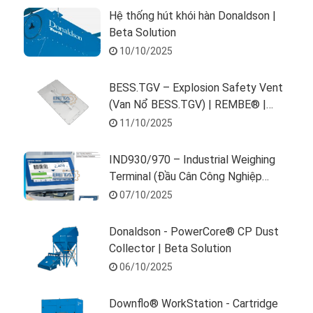
Hệ thống hút khói hàn Donaldson |
Beta Solution
10/10/2025
BESS.TGV – Explosion Safety Vent
(Van Nổ BESS.TGV) | REMBE® |
Beta Solution
11/10/2025
IND930/970 – Industrial Weighing
Terminal (Đầu Cân Công Nghiệp
IND930/970) | METTLER TOLEDO
07/10/2025
| Beta Solution
Donaldson - PowerCore® CP Dust
Collector | Beta Solution
06/10/2025
Downflo® WorkStation - Cartridge