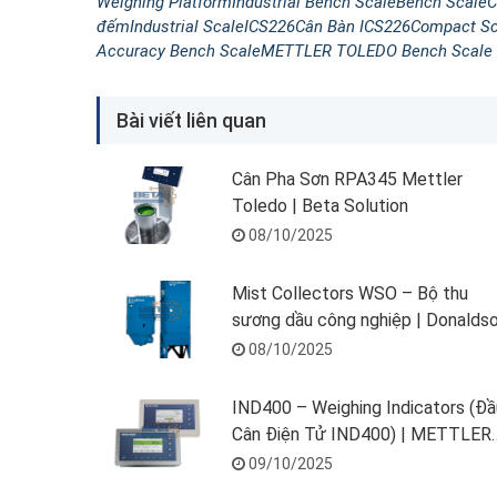
Weighing Platform
Industrial Bench Scale
Bench Scale
C
đếm
Industrial Scale
ICS226
Cân Bàn ICS226
Compact Sc
Accuracy Bench Scale
METTLER TOLEDO Bench Scale
Bài viết liên quan
Cân Pha Sơn RPA345 Mettler
Toledo | Beta Solution
08/10/2025
Mist Collectors WSO – Bộ thu
sương dầu công nghiệp | Donalds
| Beta Solution
08/10/2025
IND400 – Weighing Indicators (Đầ
Cân Điện Tử IND400) | METTLER
TOLEDO | Beta Solution
09/10/2025