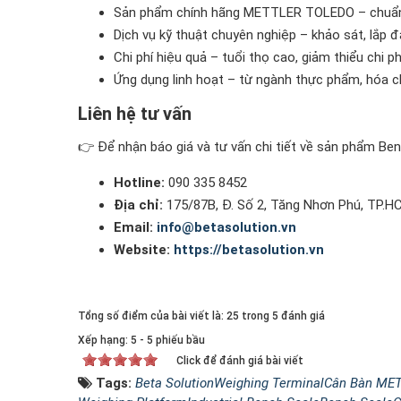
Sản phẩm chính hãng METTLER TOLEDO – chuẩn q
Dịch vụ kỹ thuật chuyên nghiệp – khảo sát, lắp đặt
Chi phí hiệu quả – tuổi thọ cao, giảm thiểu chi p
Ứng dụng linh hoạt – từ ngành thực phẩm, hóa c
Liên hệ tư vấn
👉 Để nhận báo giá và tư vấn chi tiết về sản phẩm Benc
Hotline:
090 335 8452
Địa chỉ:
175/87B, Đ. Số 2, Tăng Nhơn Phú, TP.H
Email:
info@betasolution.vn
Website:
https://betasolution.vn
Tổng số điểm của bài viết là: 25 trong 5 đánh giá
Xếp hạng:
5
-
5
phiếu bầu
Click để đánh giá bài viết
Tags:
Beta Solution
Weighing Terminal
Cân Bàn ME