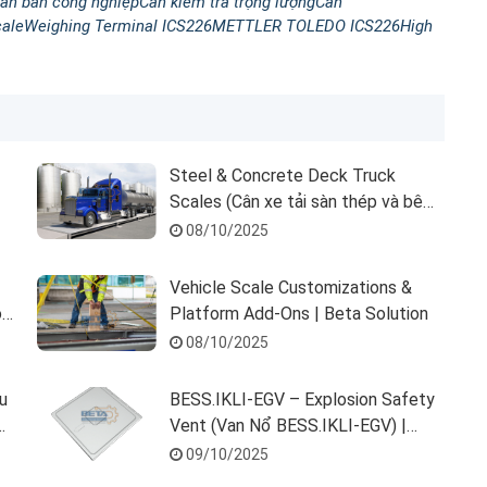
ân bàn công nghiệp
Cân kiểm tra trọng lượng
Cân
ale
Weighing Terminal ICS226
METTLER TOLEDO ICS226
High
Steel & Concrete Deck Truck
Scales (Cân xe tải sàn thép và bê
tông) | Mettler Toledo | Beta
08/10/2025
Solution
Vehicle Scale Customizations &
on
Platform Add-Ons | Beta Solution
08/10/2025
u
BESS.IKLI-EGV – Explosion Safety
Vent (Van Nổ BESS.IKLI-EGV) |
REMBE® | Beta Solution
09/10/2025