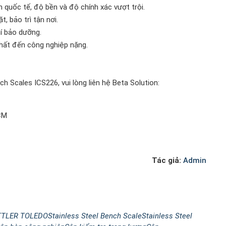
uốc tế, độ bền và độ chính xác vượt trội.
, bảo trì tận nơi.
hí bảo dưỡng.
hất đến công nghiệp nặng.
h Scales ICS226, vui lòng liên hệ Beta Solution:
CM
Tác giả:
Admin
TTLER TOLEDO
Stainless Steel Bench Scale
Stainless Steel