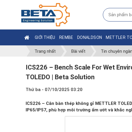
GIỚI THIỆU
REMBE
DONALDSON
METTLER T
Trang nhất
Bài viết
Tin chuyên ngà
ICS226 – Bench Scale For Wet Envi
TOLEDO | Beta Solution
Thứ ba - 07/10/2025 03:20
ICS226 – Cân bàn thép không gỉ METTLER TOLEDO,
IP65/IP57, phù hợp môi trường ẩm ướt và khắc ngh