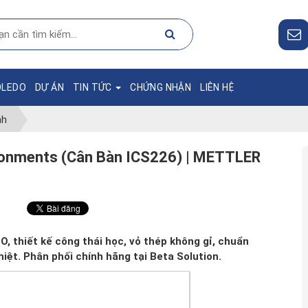
OLEDO
DỰ ÁN
TIN TỨC
CHỨNG NHẬN
LIÊN HỆ
nh
ronments (Cân Bàn ICS226) | METTLER
 thiết kế công thái học, vỏ thép không gỉ, chuẩn
iệt. Phân phối chính hãng tại Beta Solution.