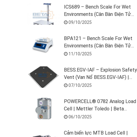
ICS689 – Bench Scale For Wet
Environments (Cân Bàn Điện Tử
ICS689) | METTLER TOLEDO |
09/10/2025
Beta Solution
BPA121 – Bench Scale For Wet
Environments (Cân Bàn Điện Tử
BPA121) | METTLER TOLEDO |
11/10/2025
Beta Solution
BESS.EGV-IAF – Explosion Safety
Vent (Van Nổ BESS.EGV-IAF) |
REMBE® | Beta Solution
07/10/2025
POWERCELL® 0782 Analog Load
Cell | Mettler Toledo | Beta
Solution
06/10/2025
Cảm biến lực MTB Load Cell |