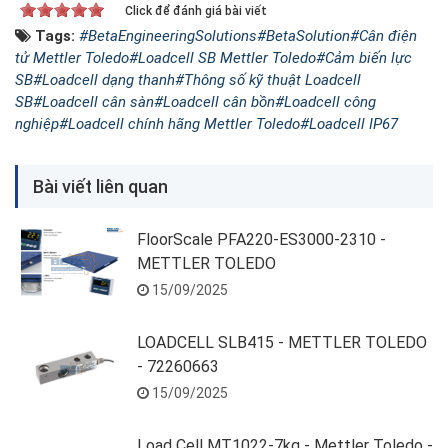
Click để đánh giá bài viết
Tags:
#BetaEngineeringSolutions
#BetaSolution
#Cân điện
tử Mettler Toledo
#Loadcell SB Mettler Toledo
#Cảm biến lực
SB
#Loadcell dạng thanh
#Thông số kỹ thuật Loadcell
SB
#Loadcell cân sàn
#Loadcell cân bồn
#Loadcell công
nghiệp
#Loadcell chính hãng Mettler Toledo
#Loadcell IP67
Bài viết liên quan
FloorScale PFA220-ES3000-2310 -
METTLER TOLEDO
15/09/2025
LOADCELL SLB415 - METTLER TOLEDO
- 72260663
15/09/2025
Load Cell MT1022-7kg - Mettler Toledo -