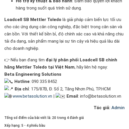
Hỗ trợ kỹ thuật & bảo hành
: Đảm bảo quyền lợi khách
hàng trong suốt quá trình sử dụng.
Loadcell SB Mettler Toledo
là giải pháp cảm biến lực tối ưu
cho các ứng dụng cân công nghiệp, đặc biệt trong cân sàn và
cân bồn. Với thiết kế bền bỉ, độ chính xác cao và khả năng chịu
tải đa dạng, sản phẩm mang lại sự tin cậy và hiệu quả lâu dài
cho doanh nghiệp.
👉 Nếu bạn đang tìm
đại lý phân phối Loadcell SB chính
hãng Mettler Toledo tại Việt Nam
, hãy liên hệ ngay:
Beta Engineering Solutions
Hotline
: 090 335 8452
Địa chỉ
: 175/87B, Đ. Số 2, Tăng Nhơn Phú, TP.HCM
www.betasolution.vn
|
Email
: info@betasolution.vn
Tác giả:
Admin
Tổng số điểm của bài viết là: 20 trong 4 đánh giá
Xếp hạng:
5
-
4
phiếu bầu