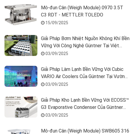
Mô-đun Cân (Weigh Module) 0970 3.5T
C3 RDT - METTLER TOLEDO
15/09/2025
Giải Pháp Bơm Nhiệt Nguồn Không Khí Bền
Vững Với Công Nghệ Güntner Tại Việt
Nam
03/09/2025
Giải Pháp Làm Lạnh Bền Vững Với Cubic
VARIO Air Coolers Của Güntner Tại Vườn
Tượng Băng Đầm Sen, Việt Nam
03/09/2025
Giải Pháp Kho Lạnh Bền Vững Với ECOSS™
G3 Evaporative Condenser Của Güntner
Tại Nhà Máy Coca-Cola Việt Nam
03/09/2025
Mô-đun Cân (Weigh Module) SWB605 316