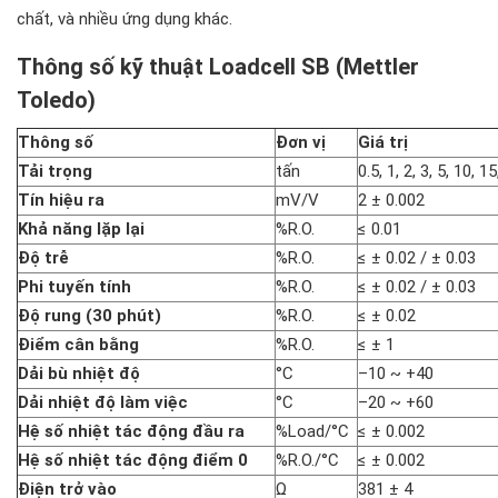
chất, và nhiều ứng dụng khác.
Thông số kỹ thuật Loadcell SB (Mettler
Toledo)
Thông số
Đơn vị
Giá trị
Tải trọng
tấn
0.5, 1, 2, 3, 5, 10, 1
Tín hiệu ra
mV/V
2 ± 0.002
Khả năng lặp lại
%R.O.
≤ 0.01
Độ trễ
%R.O.
≤ ± 0.02 / ± 0.03
Phi tuyến tính
%R.O.
≤ ± 0.02 / ± 0.03
Độ rung (30 phút)
%R.O.
≤ ± 0.02
Điểm cân bằng
%R.O.
≤ ± 1
Dải bù nhiệt độ
°C
–10 ~ +40
Dải nhiệt độ làm việc
°C
–20 ~ +60
Hệ số nhiệt tác động đầu ra
%Load/°C
≤ ± 0.002
Hệ số nhiệt tác động điểm 0
%R.O./°C
≤ ± 0.002
Điện trở vào
Ω
381 ± 4