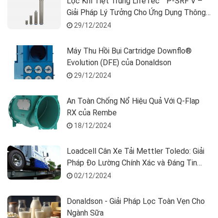
Lọc Khí Tiệt Trùng LifeTec™ P-SRF V –
Giải Pháp Lý Tưởng Cho Ứng Dụng Thông
Bồn
29/12/2024
Máy Thu Hồi Bụi Cartridge Downflo®
Evolution (DFE) của Donaldson
29/12/2024
An Toàn Chống Nổ Hiệu Quả Với Q-Flap
RX của Rembe
18/12/2024
Loadcell Cân Xe Tải Mettler Toledo: Giải
Pháp Đo Lường Chính Xác và Đáng Tin
Cậy
02/12/2024
Donaldson - Giải Pháp Lọc Toàn Vẹn Cho
Ngành Sữa