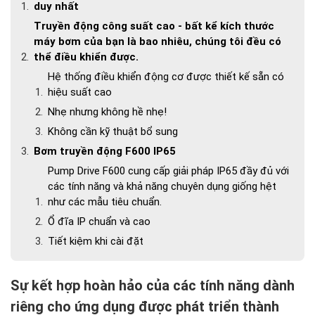
duy nhất
Truyền động công suất cao - bất kể kích thước
máy bơm của bạn là bao nhiêu, chúng tôi đều có
thể điều khiển được.
Hệ thống điều khiển động cơ được thiết kế sẵn có
hiệu suất cao
Nhẹ nhưng không hề nhẹ!
Không cần kỹ thuật bổ sung
Bơm truyền động F600 IP65
Pump Drive F600 cung cấp giải pháp IP65 đầy đủ với
các tính năng và khả năng chuyên dụng giống hệt
như các mẫu tiêu chuẩn.
Ổ đĩa IP chuẩn và cao
Tiết kiệm khi cài đặt
Đặc trưng
Tự động phục hồi lỗi
Sự kết hợp hoàn hảo của các tính năng dành
Giới hạn bảo vệ
riêng cho ứng dụng được phát triển thành