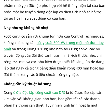
Cascade
phẩm nhỏ gọn độc lập phù hợp với hệ thống hiện tại của bạn
Multi-leader
hoặc một bộ truyền động độc lập có diện tích nhỏ sẽ hỗ trợ
tối ưu hóa hiệu suất động cơ của bạn.
Nhẹ nhưng không hề nhẹ!
F600 cũng có sẵn với khung lớn hơn của Control Techniques,
không chỉ cung cấp
công suất 500 kW trong một mô-đun duy
nhất
và trọng lượng 130 kg nhẹ hơn tới 60 kg so với các bộ
truyền động của đối thủ cạnh tranh, mà kích thước nhỏ, chỉ
rộng 295 mm và các phụ kiện được thiết kế sẵn giúp dễ dàng
lắp đặt ngay cả trong bảng điều khiển rộng 400 mm hoặc lắp
đặt thêm trong các ô tiêu chuẩn công nghiệp.
Không cần kỹ thuật bổ sung
Dòng
ổ đĩa độc lập công suất cao DFS
là tủ được lắp ráp sẵn,
vừa vặn với không gian nhỏ hơn, bao gồm tất cả các thành
phần hệ thống cần thiết. Tuy nhiên, tính linh hoạt là một