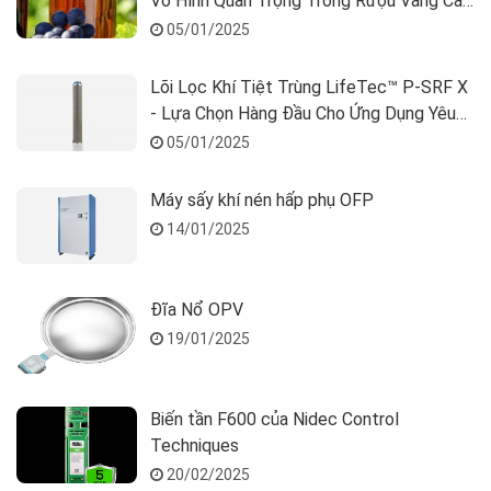
Vô Hình Quan Trọng Trong Rượu Vang Cao
Cấp
05/01/2025
Lõi Lọc Khí Tiệt Trùng LifeTec™ P-SRF X
- Lựa Chọn Hàng Đầu Cho Ứng Dụng Yêu
Cầu Cao
05/01/2025
Máy sấy khí nén hấp phụ OFP
14/01/2025
Đĩa Nổ OPV
19/01/2025
Biến tần F600 của Nidec Control
Techniques
20/02/2025