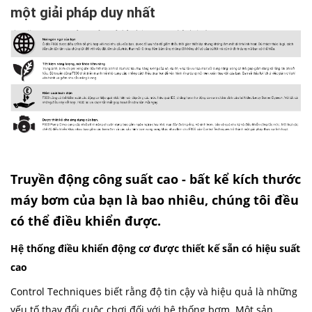
Bảo vệ mất mát đầu dò
một giải pháp duy nhất
Chế độ lửa
Tiết kiệm năng lượng thông qua nhiều tính năng
tiết kiệm năng lượng
Tiết kiệm tải thấp
Chế độ ngủ
F600 có tính năng kiểm soát được tối ưu hóa cho
các ứng dụng lưu lượng của bạn
Đổ đầy ống
Phòng ngừa chạy thử
Truyền động công suất cao - bất kể kích thước
Bảo vệ quá chu kỳ
máy bơm của bạn là bao nhiêu, chúng tôi đều
Phát hiện không có dòng chảy
có thể điều khiển được.
Vệ sinh
Hệ thống điều khiển động cơ được thiết kế sẵn có hiệu suất
Kiểm soát công tắc mức
cao
Chế độ điều khiển bơm | hỗ trợ linh hoạt cho mọi
hệ thống
Control Techniques biết rằng độ tin cậy và hiệu quả là những
Bơm đơn
yếu tố thay đổi cuộc chơi đối với hệ thống bơm. Một sản