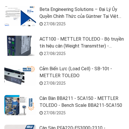
Beta Engineering Solutions – Đại Lý Ủy
Quyền Chính Thức của Güntner Tại Việt
Nam
27/08/2025
ACT100 - METTLER TOLEDO - Bộ truyền
tín hiệu cân (Weight Transmitter) -
30520619
27/08/2025
Cảm Biến Lực (Load Cell) - SB-10t -
METTLER TOLEDO
27/08/2025
Cân Bàn BBA211 - 5CA150 - METTLER
TOLEDO - Bench Scale BBA211-5CA150
27/08/2025
Cân Sàn PFA220-ES3000-2310 -