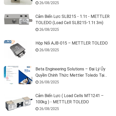
26/08/2025
Cảm Biến Lực SLB215 - 1.1t - METTLER
TOLEDO (Load Cell SLB215-1.1t 3m)
26/08/2025
Hộp Nối AJB-015 – METTLER TOLEDO
26/08/2025
Beta Engineering Solutions – Đại Lý Ủy
Quyền Chính Thức Mettler Toledo Tại
Việt Nam
26/08/2025
Cảm Biến Lực ( Load Cells MT1241 –
100kg ) - METTLER TOLEDO
26/08/2025