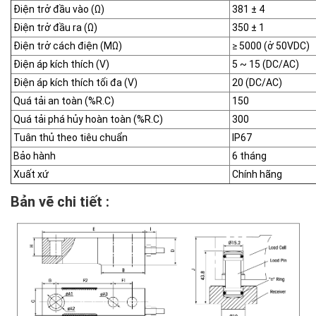
Điện trở đầu vào (Ω)
381 ± 4
Điện trở đầu ra (Ω)
350 ± 1
Điện trở cách điện (MΩ)
≥ 5000 (ở 50VDC)
Điện áp kích thích (V)
5 ~ 15 (DC/AC)
Điện áp kích thích tối đa (V)
20 (DC/AC)
Quá tải an toàn (%R.C)
150
Quá tải phá hủy hoàn toàn (%R.C)
300
Tuân thủ theo tiêu chuẩn
IP67
Bảo hành
6 tháng
Xuất xứ
Chính hãng
Bản vẽ chi tiết :