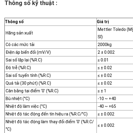
Thông số kỹ thuật :
Thông số
Giá trị
Mettler Toledo (M
Hãng sản xuất
Sĩ)
Có các mức tải
2000kg
Điện áp biến đổi (mV/V)
2 ± 0.002
Sai số lặp lại (%R.C)
≤ 0.01
Độ trễ (%R.C)
≤ ± 0.02
Sai số tuyến tính (%R.C)
≤ ± 0.02
Quá tải (30 phút) (%R.C)
≤ ± 0.02
Cân bằng tại điểm ‘0’ (%R.C)
≤ ± 1
Bù nhiệt (°C)
-10 ~ +40
Nhiệt độ làm việc (°C)
-40 ~ +65
Nhiệt độ tác động đến tín hiệu ra (%R.C/°C)
≤ ± 0.002
Nhiệt độ tác động làm thay đổi điểm ‘0’ (%R.C/
≤ ± 0.002
°C)