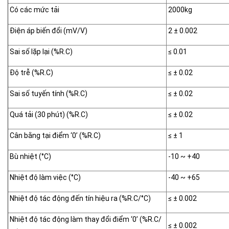
Có các mức tải
2000kg
Điện áp biến đổi (mV/V)
2 ± 0.002
Sai số lặp lại (%R.C)
≤ 0.01
Độ trễ (%R.C)
≤ ± 0.02
Sai số tuyến tính (%R.C)
≤ ± 0.02
Quá tải (30 phút) (%R.C)
≤ ± 0.02
Cân bằng tại điểm ‘0’ (%R.C)
≤ ± 1
Bù nhiệt (°C)
-10 ~ +40
Nhiệt độ làm việc (°C)
-40 ~ +65
Nhiệt độ tác động đến tín hiệu ra (%R.C/°C)
≤ ± 0.002
Nhiệt độ tác động làm thay đổi điểm ‘0’ (%R.C/
≤ ± 0.002