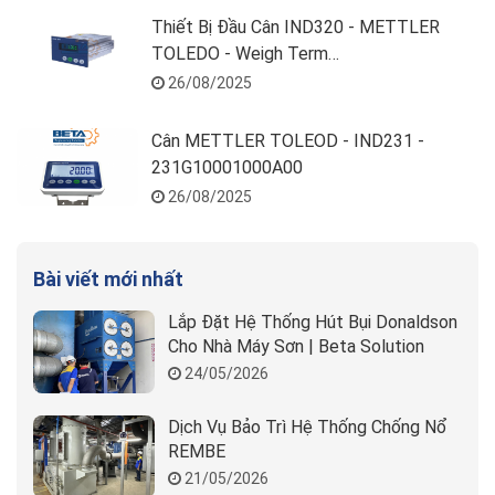
Thiết Bị Đầu Cân IND320 - METTLER
TOLEDO - Weigh Term
32E100000000000
26/08/2025
Cân METTLER TOLEOD - IND231 -
231G10001000A00
26/08/2025
Bài viết mới nhất
Lắp Đặt Hệ Thống Hút Bụi Donaldson
Cho Nhà Máy Sơn | Beta Solution
24/05/2026
Dịch Vụ Bảo Trì Hệ Thống Chống Nổ
REMBE
21/05/2026