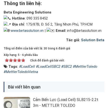
Thông tin liên hệ:
Beta Engineering Solutions
Hotline
: 090 335 8452
Địa chỉ
: 175/87B, Đ. Số 2, Tăng Nhơn Phú, TP.HCM
www.betasolution.vn
|
Email
: info@betasolution.vn
Tác giả:
Solution Beta
Tổng số điểm của bài viết là: 30 trong 6 đánh giá
Xếp hạng:
5
-
6
phiếu bầu
Click để đánh giá bài viết
Tags:
#LoadCell #LoadCellSBC2 #SBC2 #MettlerToledo
#MettlerToledoVietna
Bài viết liên quan
Cảm Biến Lực (Load Cell) SLB215-2.2t
3m - METTLER TOLEDO