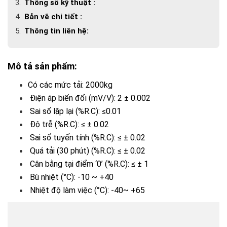
Thông số kỹ thuật :
Bản vẽ chi tiết :
Thông tin liên hệ:
Mô tả sản phẩm:
Có các mức tải: 2000kg
Điện áp biến đổi (mV/V): 2 ± 0.002
Sai số lặp lại (%R.C): ≤0.01
Độ trễ (%R.C): ≤ ± 0.02
Sai số tuyến tính (%R.C): ≤ ± 0.02
Quá tải (30 phút) (%R.C): ≤ ± 0.02
Cân bằng tại điểm ‘0’ (%R.C): ≤ ± 1
Bù nhiệt (°C): -10 ~ +40
Nhiệt độ làm việc (°C): -40~ +65