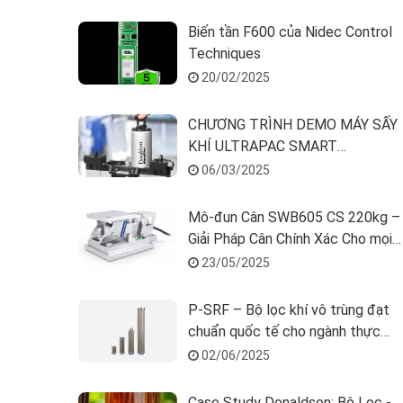
Biến tần F600 của Nidec Control
Techniques
20/02/2025
CHƯƠNG TRÌNH DEMO MÁY SẤY
KHÍ ULTRAPAC SMART
SUPERPLUS CỦA DONALDSON
06/03/2025
Mô-đun Cân SWB605 CS 220kg –
Giải Pháp Cân Chính Xác Cho mọi
ứng dụng Công Nghiệp
23/05/2025
P-SRF – Bộ lọc khí vô trùng đạt
chuẩn quốc tế cho ngành thực
phẩm & đồ uống
02/06/2025
Case Study Donaldson: Bộ Lọc -