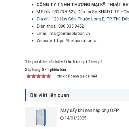
CÔNG TY TNHH THƯƠNG MẠI KỸ THUẬT BET
M.S.D.N: 0317370627, Cấp tại Sở KH&ĐT TP HC
Địa chỉ: 128 Huy Cận, Phước Long B, TP Thủ Đức
Điện thoại: 090 335 8452
Email: info@betasolution.vn
Website: https://betasolution.vn
Tổng số điểm của bài viết là: 5 trong 1 đánh giá
Xếp hạng:
5
-
1
phiếu bầu
Click để đánh giá bài viết
Bài viết liên quan
Máy sấy khí nén hấp phụ OFP
14/01/2025