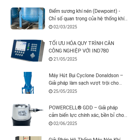
Điểm sương khí nén (Dewpoint) -
Chỉ số quan trọng của hệ thống khí
nén
02/03/2025
TỐI ƯU HÓA QUY TRÌNH CÂN
CÔNG NGHIỆP VỚI IND780
21/05/2025
Máy Hút Bụi Cyclone Donaldson –
Giải pháp làm sạch vượt trội cho
không gian của bạn
25/05/2025
POWERCELL® GDD – Giải pháp
cảm biến lực chính xác, bền bỉ cho
hệ thống cân xe tải
02/06/2025
Giải Pháp Hệ Thống Máy Nén Khí