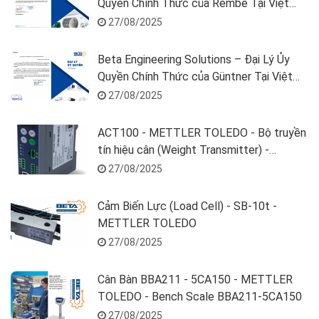
Quyền Chính Thức của Rembe Tại Việt
Nam
27/08/2025
Beta Engineering Solutions – Đại Lý Ủy
Quyền Chính Thức của Güntner Tại Việt
Nam
27/08/2025
ACT100 - METTLER TOLEDO - Bộ truyền
tín hiệu cân (Weight Transmitter) -
30520619
27/08/2025
Cảm Biến Lực (Load Cell) - SB-10t -
METTLER TOLEDO
27/08/2025
Cân Bàn BBA211 - 5CA150 - METTLER
TOLEDO - Bench Scale BBA211-5CA150
27/08/2025