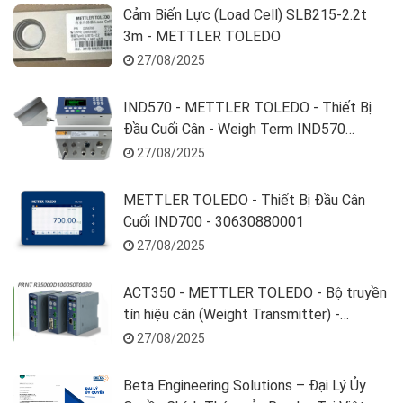
Cảm Biến Lực (Load Cell) SLB215-2.2t
3m - METTLER TOLEDO
27/08/2025
IND570 - METTLER TOLEDO - Thiết Bị
Đầu Cuối Cân - Weigh Term IND570
T57000H600000000A0
27/08/2025
METTLER TOLEDO - Thiết Bị Đầu Cân
Cuối IND700 - 30630880001
27/08/2025
ACT350 - METTLER TOLEDO - Bộ truyền
tín hiệu cân (Weight Transmitter) -
R35000D1000S0E003
27/08/2025
Beta Engineering Solutions – Đại Lý Ủy