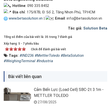
Hotline
: 090 335 8452
Địa chỉ
: 175/87B, Đ. Số 2, Tăng Nhơn Phú, TP.HCM
www.betasolution.vn
|
Email
: info@betasolution.vn
Tác giả:
Solution Beta
Tổng số điểm của bài viết là: 35 trong 7 đánh giá
Xếp hạng:
5
-
7
phiếu bầu
Click để đánh giá bài viết
Tags:
#IND236 #MettlerToledo #BetaSolution
#WeighingTerminal #Industria
Bài viết liên quan
Cảm Biến Lực (Load Cell) SBC-2t 3.1m -
METTLER TOLEDO
27/08/2025