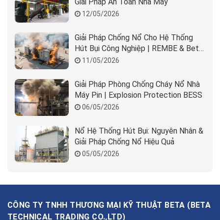
Giải Pháp An Toàn Nhà Máy
12/05/2026
Giải Pháp Chống Nổ Cho Hệ Thống
Hút Bụi Công Nghiệp | REMBE & Beta
Solution
11/05/2026
Giải Pháp Phòng Chống Cháy Nổ Nhà
Máy Pin | Explosion Protection BESS
06/05/2026
Nổ Hệ Thống Hút Bụi: Nguyên Nhân &
Giải Pháp Chống Nổ Hiệu Quả
05/05/2026
CÔNG TY TNHH THƯƠNG MẠI KỸ THUẬT BETA
(
BETA
TECHNICAL TRADING CO.,LTD
)