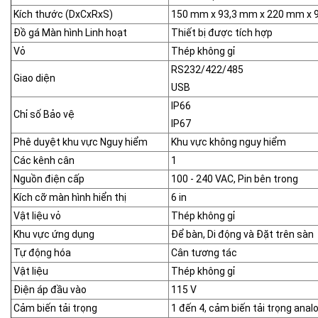
Kích thước (DxCxRxS)
150 mm x 93,3 mm x 220 mm x 
Đồ gá Màn hình Linh hoạt
Thiết bị được tích hợp
Vỏ
Thép không gỉ
RS232/422/485
Giao diện
USB
IP66
Chỉ số Bảo vệ
IP67
Phê duyệt khu vực Nguy hiểm
Khu vực không nguy hiểm
Các kênh cân
1
Nguồn điện cấp
100 - 240 VAC, Pin bên trong
Kích cỡ màn hình hiển thị
6 in
Vật liệu vỏ
Thép không gỉ
Khu vực ứng dụng
Để bàn, Di động và Đặt trên sàn
Tự động hóa
Cân tương tác
Vật liệu
Thép không gỉ
Điện áp đầu vào
115 V
Cảm biến tải trọng
1 đến 4, cảm biến tải trọng anal