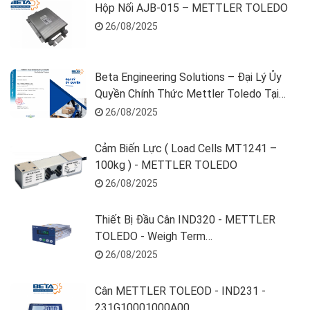
Hộp Nối AJB-015 – METTLER TOLEDO
26/08/2025
Beta Engineering Solutions – Đại Lý Ủy
Quyền Chính Thức Mettler Toledo Tại
Việt Nam
26/08/2025
Cảm Biến Lực ( Load Cells MT1241 –
100kg ) - METTLER TOLEDO
26/08/2025
Thiết Bị Đầu Cân IND320 - METTLER
TOLEDO - Weigh Term
32E100000000000
26/08/2025
Cân METTLER TOLEOD - IND231 -
231G10001000A00