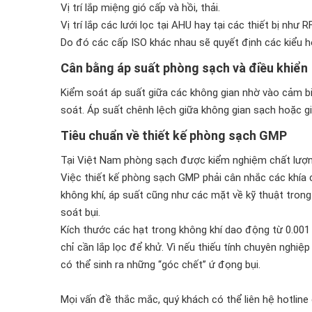
Vị trí lắp miệng gió cấp và hồi, thải.
Vị trí lắp các lưới lọc tại AHU hay tại các thiết bị như RF
Do đó các cấp ISO khác nhau sẽ quyết định các kiểu hệ
Cân bằng áp suất phòng sạch và điều khiển
Kiểm soát áp suất giữa các không gian nhờ vào cảm bi
soát. Áp suất chênh lệch giữa không gian sạch hoặc 
Tiêu chuẩn về thiết kế phòng sạch GMP
Tại Việt Nam phòng sạch được kiểm nghiệm chất lượn
Việc thiết kế phòng sạch GMP phải cân nhắc các khía c
không khí, áp suất cũng như các mặt về kỹ thuật trong 
soát bụi.
Kích thước các hạt trong không khí dao động từ 0.001
chỉ cần lắp lọc để khử. Vì nếu thiếu tính chuyên nghiệp
có thể sinh ra những “góc chết” ứ đọng bụi.
Mọi vấn đề thắc mắc, quý khách có thể liên hệ hotline