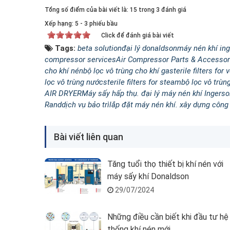
Tổng số điểm của bài viết là: 15 trong 3 đánh giá
Xếp hạng:
5
-
3
phiếu bầu
Click để đánh giá bài viết
Tags:
beta solution
đại lý donaldson
máy nén khí ing
compressor services
Air Compressor Parts & Accessor
cho khí nén
bộ lọc vô trùng cho khí ga
sterile filters for 
lọc vô trùng nước
sterile filters for steam
bộ lọc vô trùn
AIR DRYER
Máy sấy hấp thụ. đại lý máy nén khí Ingerso
Rand
dịch vụ bảo trì
lắp đặt máy nén khí. xây dựng công
Bài viết liên quan
Tăng tuổi thọ thiết bị khí nén với
máy sấy khí Donaldson
29/07/2024
Những điều cần biết khi đầu tư hệ
thống khí nén mới