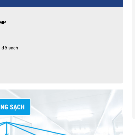
GMP
p độ sạch