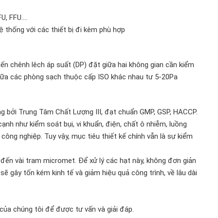
U, FFU....
 thống với các thiết bị đi kèm phù hợp
ến chênh lêch áp suất (DP) đặt giữa hai không gian cần kiểm
giữa các phòng sạch thuộc cấp ISO khác nhau tư 5-20Pa
g bởi Trung Tâm Chất Lượng III, đạt chuẩn GMP, GSP, HACCP.
ạnh như kiểm soát bụi, vi khuẩn, điện, chất ô nhiễm, luồng
công nghiệp. Tuy vậy, mục tiêu thiết kế chính vẫn là sự kiểm
 đến vài tram micromet. Để xử lý các hạt này, không đơn giản
 sẽ gây tốn kém kinh tế và giảm hiệu quả công trình, về lâu dài
 của chúng tôi để được tư vấn và giải đáp.