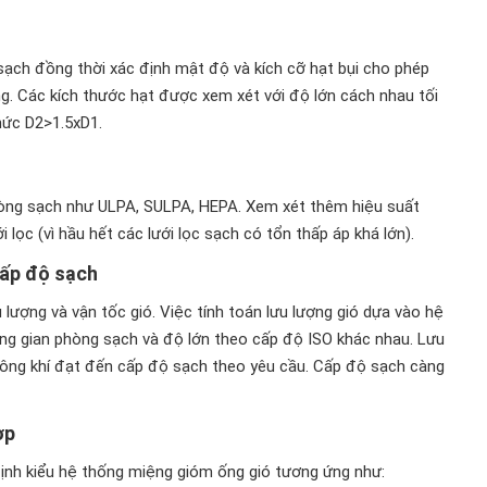
sạch đồng thời xác định mật độ và kích cỡ hạt bụi cho phép
g. Các kích thước hạt được xem xét với độ lớn cách nhau tối
thức D2>1.5xD1.
phòng sạch như ULPA, SULPA, HEPA. Xem xét thêm hiệu suất
i lọc (vì hầu hết các lưới lọc sạch có tổn thấp áp khá lớn).
cấp độ sạch
ượng và vận tốc gió. Việc tính toán lưu lượng gió dựa vào hệ
ông gian phòng sạch và độ lớn theo cấp độ ISO khác nhau. Lưu
không khí đạt đến cấp độ sạch theo yêu cầu. Cấp độ sạch càng
ợp
ịnh kiểu hệ thống miệng gióm ống gió tương ứng như: