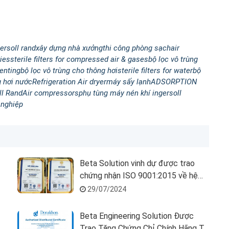
ersoll rand
xây dựng nhà xưởng
thi công phòng sạch
air
ies
sterile filters for compressed air & gases
bộ lọc vô trùng
venting
bộ lọc vô trùng cho thông hơi
sterile filters for water
bộ
g hơi nước
Refrigeration Air dryer
máy sấy lạnh
ADSORPTION
ll Rand
Air compressors
phụ tùng máy nén khí ingersoll
 nghiệp
Beta Solution vinh dự được trao
chứng nhận ISO 9001:2015 về hệ
thống quản lý chất lượng
29/07/2024
Beta Engineering Solution Được
Trao Tặng Chứng Chỉ Chính Hãng Từ